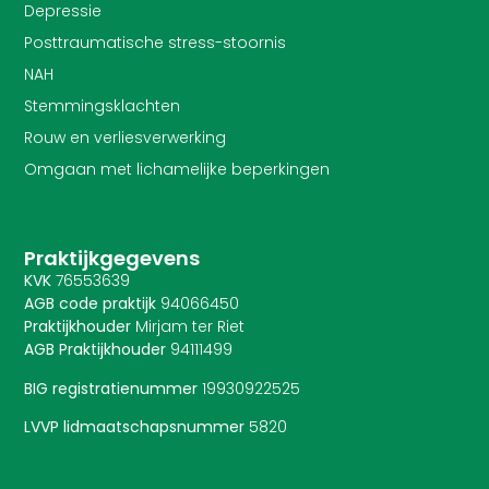
Depressie
Posttraumatische stress-stoornis
NAH
Stemmingsklachten
Rouw en verliesverwerking
Omgaan met lichamelijke beperkingen
Praktijkgegevens
KVK
76553639
AGB code praktijk
94066450
Praktijkhouder
Mirjam ter Riet
AGB Praktijkhouder
94111499
BIG registratienummer
19930922525
LVVP lidmaatschapsnummer
5820